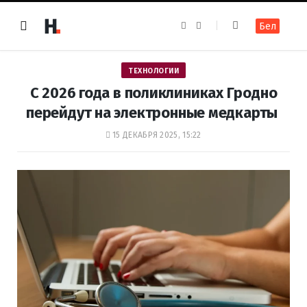
F
I
Бел
a
n
c
s
e
t
b
a
o
g
ТЕХНОЛОГИИ
o
r
k
a
С 2026 года в поликлиниках Гродно
m
перейдут на электронные медкарты
15 ДЕКАБРЯ 2025, 15:22