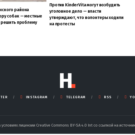
Против KinderVita могут возбудить
нского района
уголовное дело — власти
ору собак — местные
утверждают, что волонтеры ходили
т решить проблему
на протесты
TTER
INSTAGRAM
TELEGRAM
RSS
YO
условиях лицензии Creative Commons BY-SA 4.0 Int со ссылкой на источник