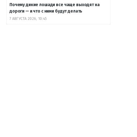
Почему дикие лошади все чаще выходят на
дороги — и что с ними будут делать
7 АВГУСТА 2026, 10:45