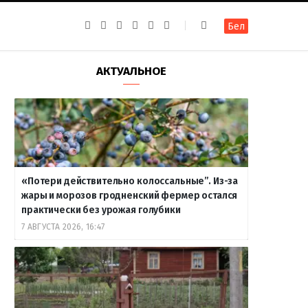
F
I
T
R
Y
В
Бел
a
n
e
S
o
к
c
s
l
S
u
о
e
t
e
T
н
b
a
g
u
т
АКТУАЛЬНОЕ
o
g
r
b
а
o
r
a
e
к
k
a
m
т
m
е
«Потери действительно колоссальные”. Из-за
жары и морозов гродненский фермер остался
практически без урожая голубики
7 АВГУСТА 2026, 16:47