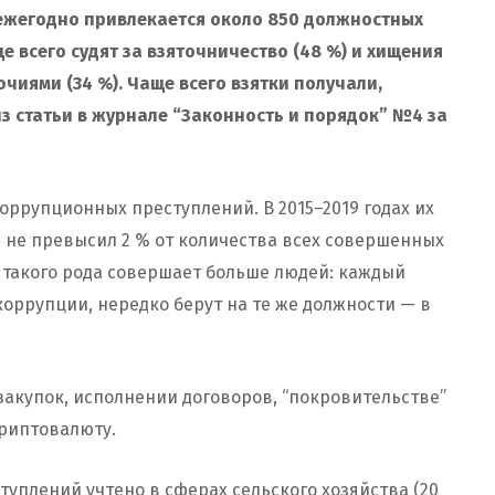
 ежегодно привлекается около 850 должностных
е всего судят за взяточничество (48 %) и хищения
иями (34 %). Чаще всего взятки получали,
из статьи в журнале “Законность и порядок” №4 за
коррупционных преступлений. В 2015–2019 годах их
с не превысил 2 % от количества всех совершенных
 такого рода совершает больше людей: каждый
коррупции, нередко берут на те же должности — в
закупок, исполнении договоров, “покровительстве”
криптовалюту.
уплений учтено в сферах сельского хозяйства (20