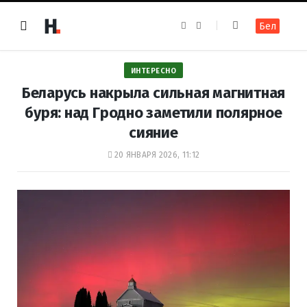
F
I
Бел
a
n
c
s
e
t
b
a
o
g
ИНТЕРЕСНО
o
r
k
a
Беларусь накрыла сильная магнитная
m
буря: над Гродно заметили полярное
сияние
20 ЯНВАРЯ 2026, 11:12