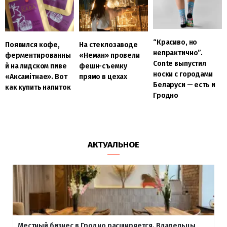
“Красиво, но
Появился кофе,
На стеклозаводе
непрактично”.
ферментированны
«Неман» провели
Conte выпустил
й на лидском пиве
фешн-съемку
носки с городами
«Аксамітнае». Вот
прямо в цехах
Беларуси — есть и
как купить напиток
Гродно
АКТУАЛЬНОЕ
Местный бизнес в Гродно расширяется. Владельцы