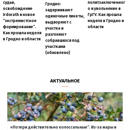
судьи,
политзаключенног
Гродно:
освобождение
о и увольнение в
задерживают
Irdorath и новое
ГрГУ. Как прошла
одиночные пикеты,
“экстремистское
неделя в Гродно и
выдворяют с
формирование”.
области
участка и
Как прошла неделя
разгоняют
в Гродно и области
собравшихся под
участками
(обновлено)
АКТУАЛЬНОЕ
«Потери действительно колоссальные”. Из-за жары и