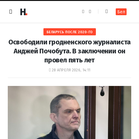
F
I
Бел
a
n
c
s
e
t
b
a
o
g
БЕЛАРУСЬ ПОСЛЕ 2020-ГО
o
r
k
a
Освободили гродненского журналиста
m
Анджей Почобута. В заключении он
провел пять лет
28 АПРЕЛЯ 2026, 14:11