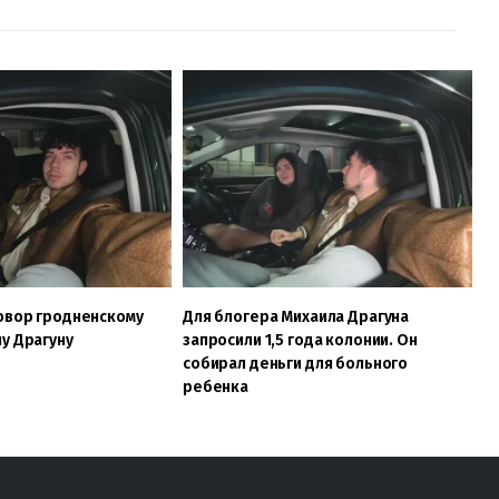
овор гродненскому
Для блогера Михаила Драгуна
у Драгуну
запросили 1,5 года колонии. Он
собирал деньги для больного
ребенка