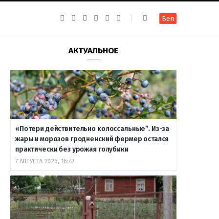
F
I
T
R
Y
В
Бел
a
n
e
S
o
к
c
s
l
S
u
о
e
t
e
T
н
b
a
g
u
т
АКТУАЛЬНОЕ
o
g
r
b
а
o
r
a
e
к
k
a
m
т
m
е
«Потери действительно колоссальные”. Из-за
жары и морозов гродненский фермер остался
практически без урожая голубики
7 АВГУСТА 2026, 16:47