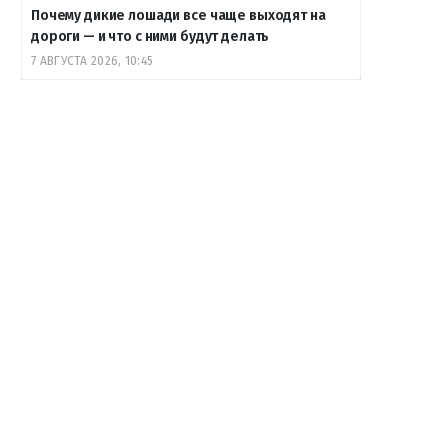
Почему дикие лошади все чаще выходят на
дороги — и что с ними будут делать
7 АВГУСТА 2026, 10:45