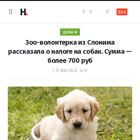
F
I
Бел
a
n
c
s
e
t
b
a
o
g
ДЕНЬГИ
o
r
k
a
Зоо-волонтерка из Слонима
m
рассказала о налоге на собак. Сумма —
более 700 руб
15 МАЯ 2026, 13:57