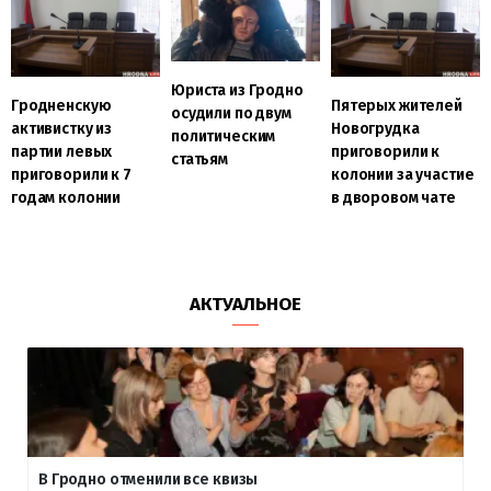
Юриста из Гродно
Гродненскую
Пятерых жителей
осудили по двум
активистку из
Новогрудка
политическим
партии левых
приговорили к
статьям
приговорили к 7
колонии за участие
годам колонии
в дворовом чате
АКТУАЛЬНОЕ
В Гродно отменили все квизы