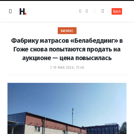
F
I
Бел
a
n
c
s
e
t
b
a
o
g
БИЗНЕС
o
r
k
a
Фабрику матрасов «Белабеддинг» в
m
Гоже снова попытаются продать на
аукционе — цена повысилась
19 МАЯ 2026, 11:40