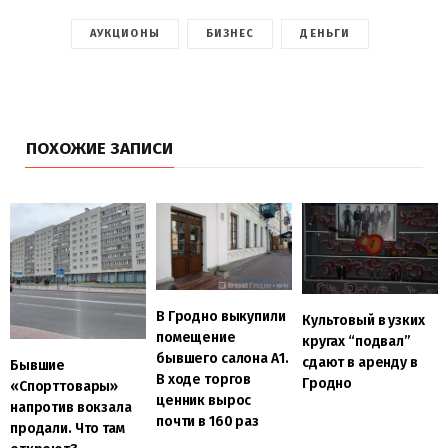
АУКЦИОНЫ
БИЗНЕС
ДЕНЬГИ
ПОХОЖИЕ ЗАПИСИ
В Гродно выкупили
Культовый в узких
помещение
кругах “подвал”
бывшего салона А1.
сдают в аренду в
Бывшие
В ходе торгов
Гродно
«Спорттовары»
ценник вырос
напротив вокзала
почти в 160 раз
продали. Что там