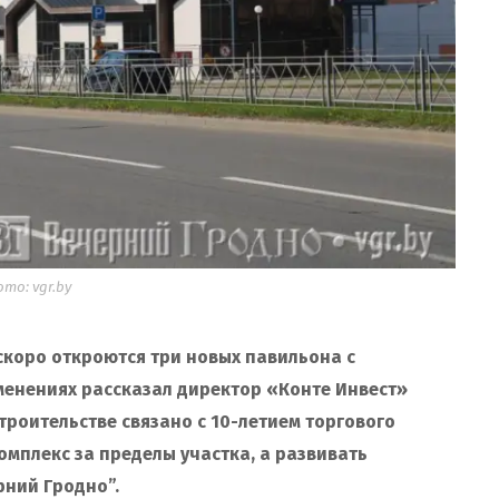
то: vgr.by
 скоро откроются три новых павильона с
менениях рассказал директор «Конте Инвест»
строительстве связано с 10-летием торгового
омплекс за пределы участка, а развивать
ний Гродно”.