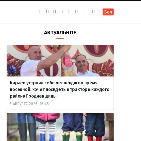
F
I
T
R
Y
В
Бел
a
n
e
S
o
к
c
s
l
S
u
о
e
t
e
T
н
b
a
g
u
т
АКТУАЛЬНОЕ
o
g
r
b
а
o
r
a
e
к
k
a
m
т
m
е
Караев устроил себе челлендж во время
посевной: хочет посидеть в тракторе каждого
района Гродненщины
5 АВГУСТА 2026, 16:48