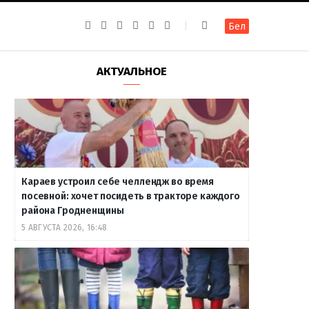
F
I
T
R
Y
В
Бел
a
n
e
S
o
к
c
s
l
S
u
о
e
t
e
T
н
b
a
g
u
т
АКТУАЛЬНОЕ
o
g
r
b
а
o
r
a
e
к
k
a
m
т
m
е
Караев устроил себе челлендж во время
посевной: хочет посидеть в тракторе каждого
района Гродненщины
5 АВГУСТА 2026, 16:48