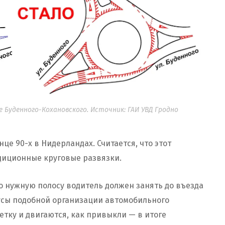
 Буденного-Кохановского. Источник: ГАИ УВД Гродно
е 90-х в Нидерландах. Считается, что этот
диционные круговые развязки.
то нужную полосу водитель должен занять до въезда
сы подобной организации автомобильного
тку и двигаются, как привыкли — в итоге