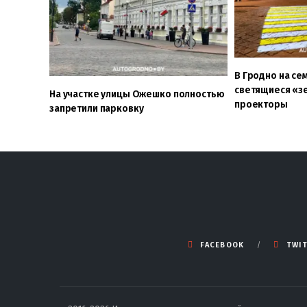
В Гродно на се
светящиеся «зе
На участке улицы Ожешко полностью
проекторы
запретили парковку
FACEBOOK
TWI