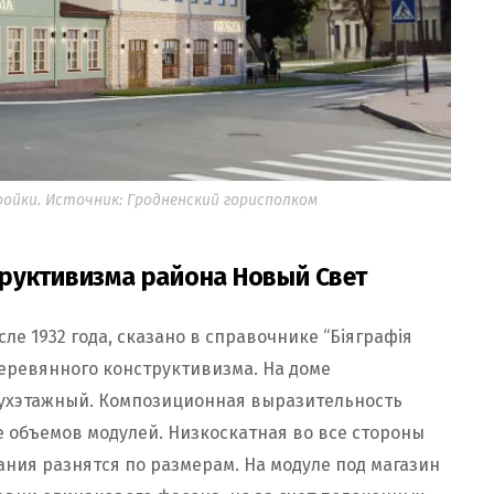
ройки. Источник: Гродненский горисполком
руктивизма района Новый Свет
ле 1932 года, сказано в справочнике “Біяграфія
деревянного конструктивизма. На доме
вухэтажный. Композиционная выразительность
 объемов модулей. Низкоскатная во все стороны
ния разнятся по размерам. На модуле под магазин