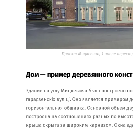
Проект Мицкевича, 1 после перест
Дом — пример деревянного конст
Здание на углу Мицкевича было построено пос
гарадзенскіх вуліц”. Оно является примером 
горизонтальная обшивка. Основной объем д
построена на соотношениях разных по высоте
крыша скрыта за широким карнизом. Окна зда