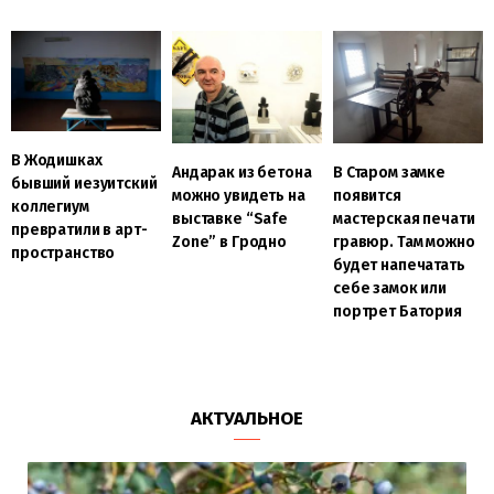
В Жодишках
Андарак из бетона
В Старом замке
бывший иезуитский
можно увидеть на
появится
коллегиум
выставке “Safe
мастерская печати
превратили в арт-
Zone” в Гродно
гравюр. Там можно
пространство
будет напечатать
себе замок или
портрет Батория
АКТУАЛЬНОЕ