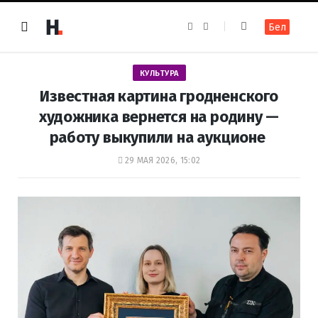
F
I
Бел
a
n
c
s
e
t
b
a
o
g
КУЛЬТУРА
o
r
k
a
Известная картина гродненского
m
художника вернется на родину —
работу выкупили на аукционе
29 МАЯ 2026, 15:02