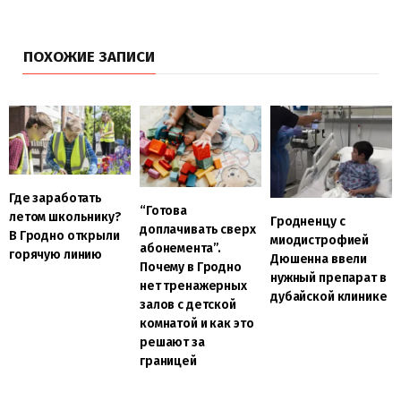
ПОХОЖИЕ ЗАПИСИ
Где заработать
“Готова
летом школьнику?
Гродненцу с
доплачивать сверх
В Гродно открыли
миодистрофией
абонемента”.
горячую линию
Дюшенна ввели
Почему в Гродно
нужный препарат в
нет тренажерных
дубайской клинике
залов с детской
комнатой и как это
решают за
границей