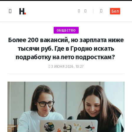
F
I
Бел
a
n
c
s
e
t
b
a
o
g
ОБЩЕСТВО
o
r
k
a
Более 200 вакансий, но зарплата ниже
m
тысячи руб. Где в Гродно искать
подработку на лето подросткам?
3 ИЮНЯ 2026, 10:27