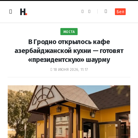
F
I
Бел
a
n
c
s
e
t
b
a
o
g
МЕСТА
o
r
k
a
В Гродно открылось кафе
m
азербайджанской кухни — готовят
«президентскую» шаурму
18 ИЮНЯ 2026, 11:17