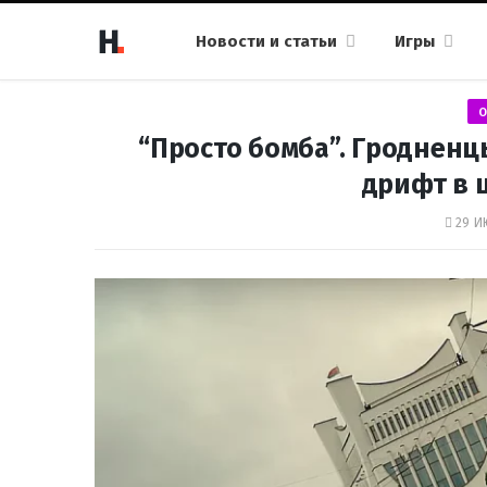
Новости и статьи
Игры
О
“Просто бомба”. Гродненц
дрифт в 
29 И