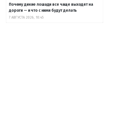
Почему дикие лошади все чаще выходят на
дороги — и что с ними будут делать
7 АВГУСТА 2026, 10:45