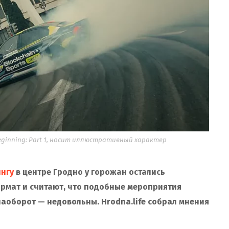
 Beginning: Part 1, носит иллюстративный характер
нгу
в центре Гродно у горожан остались
рмат и считают, что подобные мероприятия
наоборот — недовольны. Hrodna.life собрал мнения