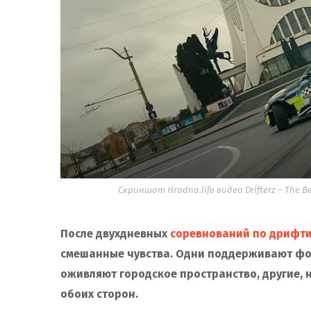
Скриншот Hrodna.life видео Drifterz – The
После двухдневных
соревнований по дрифти
смешанные чувства. Одни поддерживают фо
оживляют городское пространство, другие, 
обоих сторон.