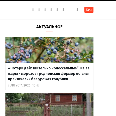
F
I
T
R
Y
В
Бел
a
n
e
S
o
к
c
s
l
S
u
о
e
t
e
T
н
b
a
g
u
т
АКТУАЛЬНОЕ
o
g
r
b
а
o
r
a
e
к
k
a
m
т
m
е
«Потери действительно колоссальные”. Из-за
жары и морозов гродненский фермер остался
практически без урожая голубики
7 АВГУСТА 2026, 16:47