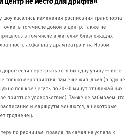
й центр не место для дрифта»
 шоу касались изменения расписания транспорта
точки, в том числе домой в центр. Также не
 пришлось в том числе и жителям близлежащих
хранность асфальта у драмтеатра и на Новом
и дорог: если перекрыть хотя бы одну улицу — весь
не только мероприятия: там еще жил. дома (люди не
 (нужно пешком чесать по 20-30 минут от ближайших
амое приятное удовольствие). Также не забываем что
о расписание и маршруты меняются, а некоторые
шет гродненец.
теру по ресницам, правда, та самая не успела к