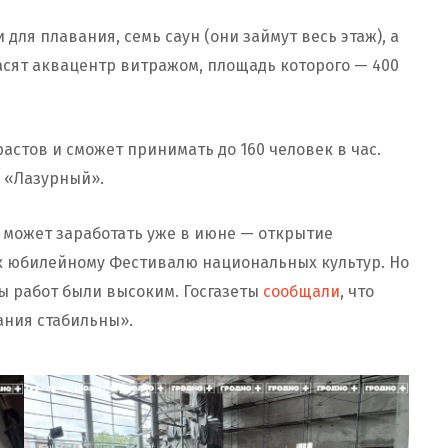
для плавания, семь саун (они займут весь этаж), а
расят аквацентр витражом, площадь которого — 400
астов и сможет принимать до 160 человек в час.
– «Лазурный».
 может заработать уже в июне — открытие
к юбилейному Фестивалю национальных культур. Но
пы работ были высоким. Госгазеты
сообщали
, что
ания стабильны».