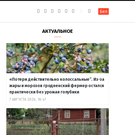
F
I
T
R
Y
В
Бел
a
n
e
S
o
к
c
s
l
S
u
о
e
t
e
T
н
b
a
g
u
т
АКТУАЛЬНОЕ
o
g
r
b
а
o
r
a
e
к
k
a
m
т
m
е
«Потери действительно колоссальные”. Из-за
жары и морозов гродненский фермер остался
практически без урожая голубики
7 АВГУСТА 2026, 16:47