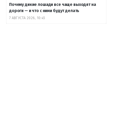
Почему дикие лошади все чаще выходят на
дороги — и что с ними будут делать
7 АВГУСТА 2026, 10:45