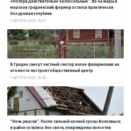
«Потери действительно колоссальные”. Из-за жары и
морозов гродненский фермер остался практически
без урожая голубики
7 АВГУСТА 2026, 16:47
В Гродно снесут частный сектор возле филармонии: на
его месте построят общественный центр
7 АВГУСТА 2026, 15:05
“Ночь ужасов”. После сильной ночной грозы Волковыск
и район остались без света, повреждены полсотни