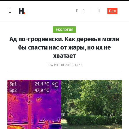
F
I
Бел
a
n
c
s
e
t
b
a
o
g
ЭКОЛОГИЯ
o
r
k
a
Ад по-гродненски. Как деревья могли
m
бы спасти нас от жары, но их не
хватает
24 ИЮНЯ 2019, 13:53