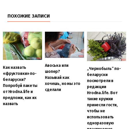
ПОХОЖИЕ ЗАПИСИ
Авоська или
Как назвать
„Чернобыль” по-
шопер?
«фруктовки» по-
беларуски
Называй как
беларуски?
посмотрели в
хочешь, но мы это
Попробуй пакеты
редакции
сделали
от Hrodna.life и
Hrodna.life. Вот
предложи, как их
такие кружки
назвать
принесли гости,
чтобы не
использовать
одноразовую