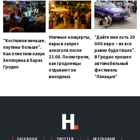
Уличные концерты,
“Дайте мне хоть 20
“Костюмов меньше,
пары и запрет
000 евро – их все
паутины больше”.
алкоголя после
равно будет мало”.
Как отметили канун
23.00. Посмотрели,
В Гродно прошел
Хеллоуина в барах
как гродненцы
автомобильный
Гродно
отдыхают на
фестиваль
выходных
“Лакацыя”
FACEBOOK
TWITTER
INSTAGRAM