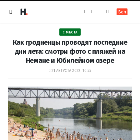
F
I
Бел
a
n
c
s
e
t
b
a
o
g
С МЕСТА
o
r
k
a
Как гродненцы проводят последние
m
дни лета: смотри фото с пляжей на
Немане и Юбилейном озере
21 АВГУСТА 2022, 10:55