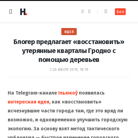
F
I
Бел
a
n
c
s
e
t
b
a
o
g
ИДЕЯ
o
r
k
a
Блогер предлагает «восстановить»
m
утерянные кварталы Гродно с
помощью деревьев
30 ИЮЛЯ 2019, 18:19
На Telegram-канале
Ільюкоў
появилась
интересная идея
, как «восстановить»
исчезнувшие части города там, где это вряд ли
возможно, и одновременно улучшить городскую
экологию. За основу взят метод тактического
урбанизма — быстрое изменение городского