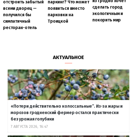
из Гродно хочет
отстроить забытый
паркинг? Что может
сделать город
всеми дворец —
появиться вместо
экологичным и
получился бы
парковки на
покорить мир
симпатичный
Троицкой
ресторан-отель
АКТУАЛЬНОЕ
«Потери действительно колоссальные”. Из-за жары и
морозов гродненский фермер остался практически
без урожая голубики
7 АВГУСТА 2026, 16:47