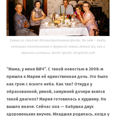
Семья за столом. Иллюстративное фото. На нём – люди,
которые напоминают о дружной семье, такой же, как у
героинь истории. Annie Spratt, Unsplash.com
“Мама, у меня ВИЧ”. С такой новостью в 2008-м
пришла к Марии её единственная дочь. Это было
как гром с ясного неба. Как так? Откуда у
образованной, умной, замужней дочери взялся
такой диагноз? Мария готовилась к худшему. Но
вышло иначе. Сейчас она — бабушка двух
здоровеньких внучек. Младшая родилась, когда у