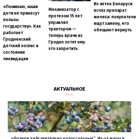
Из аптек Беларуси
«Понимаю, наши
Механизатор с
исчез препарат
дети не принесут
протезом 15 лет
железа: покупатели
пользы
управлял
ищут замену, его
государству». Как
трактором —
обещают вернуть
работает
теперь врачи из
Гродненский
Гродно хотят ему
детский хоспис в
это запретить
состоянии
ликвидации
АКТУАЛЬНОЕ
«Потери действительно колоссальные”. Из-за жары и