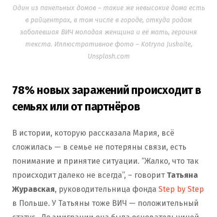
Один из панельных домов – такие же невысокие дома есть
в райцентрах, в том числе в городе, откуда родом
заболевшая ВИЧ молодая женщина и её мать, героиня
текста. Иллюстративное фото – Kotryna Juskaite,
Unsplash.com
78% новых заражений происходит в
семьях или от партнёров
В истории, которую рассказала Мария, всё
сложилась — в семье не потеряны связи, есть
понимание и принятие ситуации. “Жалко, что так
происходит далеко не всегда”, – говорит
Татьяна
Журавская
, руководительница фонда
Step by Step
в Польше. У Татьяны тоже ВИЧ — положительный