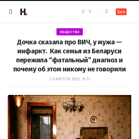
F
I
Бел
a
n
c
s
e
t
b
a
o
g
ОБЩЕСТВО
o
r
k
a
Дочка сказала про ВИЧ, у мужа —
m
инфаркт. Как семья из Беларуси
пережила “фатальный” диагноз и
почему об этом никому не говорили
6 АВГУСТА 2025, 15:11