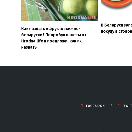
В Беларуси зап
Как назвать «фруктовки» по-
посуду в столо
беларуски? Попробуй пакеты от
Hrodna.life и предложи, как их
назвать
FACEBOOK
TWI