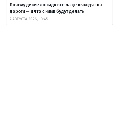
Почему дикие лошади все чаще выходят на
дороги — и что с ними будут делать
7 АВГУСТА 2026, 10:45