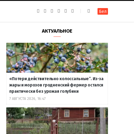
F
I
T
R
Y
В
Бел
a
n
e
S
o
к
c
s
l
S
u
о
e
t
e
T
н
b
a
g
u
т
АКТУАЛЬНОЕ
o
g
r
b
а
o
r
a
e
к
k
a
m
т
m
е
«Потери действительно колоссальные”. Из-за
жары и морозов гродненский фермер остался
практически без урожая голубики
7 АВГУСТА 2026, 16:47