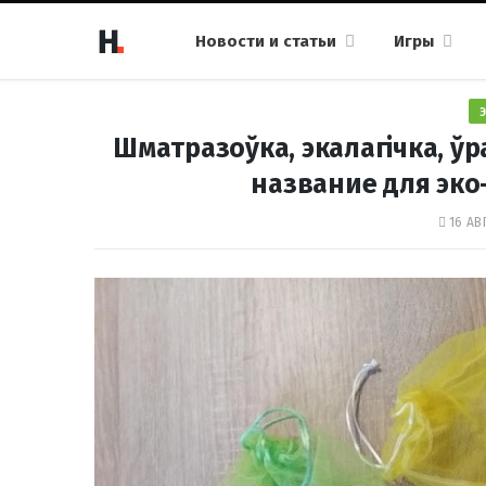
Новости и статьи
Игры
Шматразоўка, экалагічка, ў
название для эко-
16 АВ