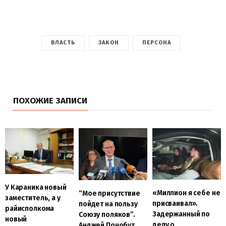
ВЛАСТЬ
ЗАКОН
ПЕРСОНА
ПОХОЖИЕ ЗАПИСИ
У Караника новый
«Миллион я себе не
“Мое присутствие
заместитель, а у
присваивал».
пойдет на пользу
райисполкома
Задержанный по
Союзу поляков”.
новый
делу о
Анджей Почобут