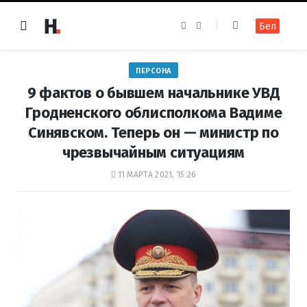
F
I
Бел
a
n
c
s
e
t
b
a
o
g
ПЕРСОНА
o
r
k
a
9 фактов о бывшем начальнике УВД
m
Гродненского облисполкома Вадиме
Синявском. Теперь он — министр по
чрезвычайным ситуациям
11 МАРТА 2021, 15:26