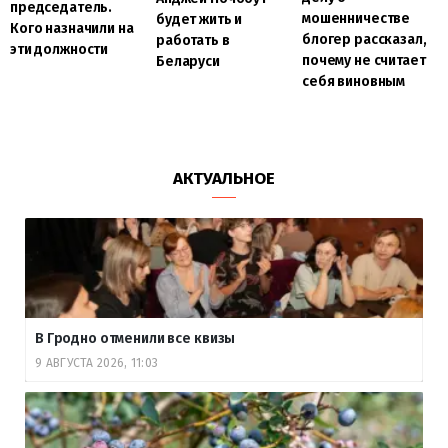
председатель.
мошенничестве
будет жить и
Кого назначили на
блогер рассказал,
работать в
эти должности
почему не считает
Беларуси
себя виновным
АКТУАЛЬНОЕ
В Гродно отменили все квизы
9 АВГУСТА 2026, 11:03