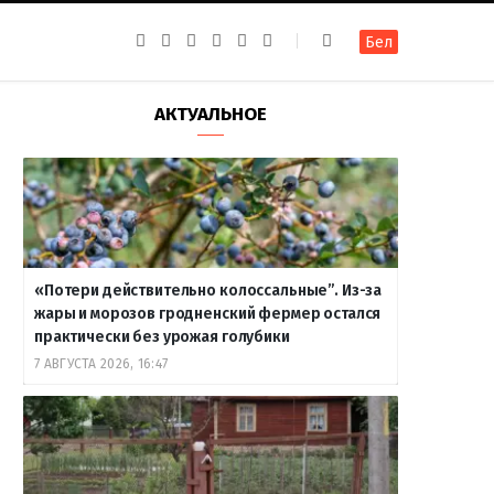
F
I
T
R
Y
В
Бел
a
n
e
S
o
к
c
s
l
S
u
о
e
t
e
T
н
b
a
g
u
т
АКТУАЛЬНОЕ
o
g
r
b
а
o
r
a
e
к
k
a
m
т
m
е
«Потери действительно колоссальные”. Из-за
жары и морозов гродненский фермер остался
практически без урожая голубики
7 АВГУСТА 2026, 16:47