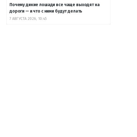
Почему дикие лошади все чаще выходят на
дороги — и что с ними будут делать
7 АВГУСТА 2026, 10:45