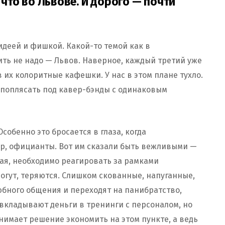
 что во Львове. И дорого — почти
идеей и фишкой. Какой-то темой как в
ить не надо — Львов. Наверное, каждый третий уже
в их колоритные кафешки. У нас в этом плане тухло.
 поплясать под кавер-бэнды с одинаковым
собенно это бросается в глаза, когда
р, официанты. Вот им сказали быть вежливыми —
ая, необходимо реагировать за рамками
огут, теряются. Слишком скованные, напуганные,
юбного общения и переходят на панибратство,
вкладывают деньги в тренинги с персоналом, но
нимает решение экономить на этом пункте, а ведь