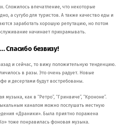
х. Сложилось впечатление, что некоторые
но, а сугубо для туристов. А также качество еды и
аются заработать хорошую репутацию, но потом
обслуживание начинает прихрамывать.
… Спасибо безвизу!
назад и сейчас, то вижу положительную тенденцию.
ичилось в разы. Это очень радует. Новые
фе и десертами будут востребованы.
я музыка, как в “Ретро”, “Гринвиче”, “Крононе”.
узыкальным каналом можно послушать местную
ведения «Драники». Была приятно поражена
еКо» тоже понравилась фоновая музыка.