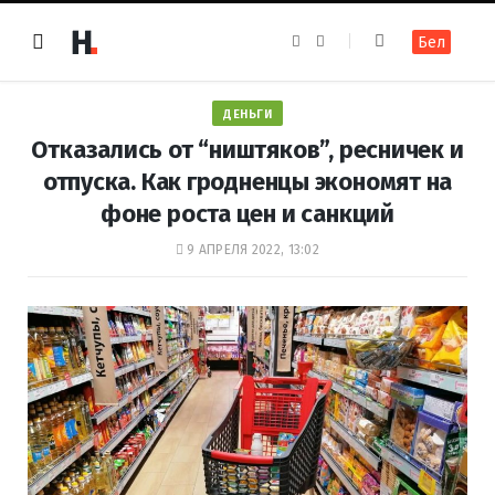
F
I
Бел
a
n
c
s
e
t
b
a
o
g
ДЕНЬГИ
o
r
k
a
Отказались от “ништяков”, ресничек и
m
отпуска. Как гродненцы экономят на
фоне роста цен и санкций
9 АПРЕЛЯ 2022, 13:02