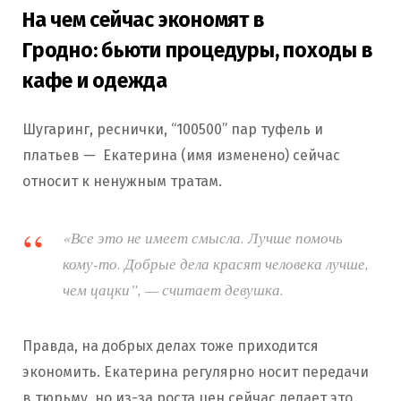
На чем сейчас экономят в
Гродно: бьюти процедуры, походы в
кафе и одежда
Шугаринг, реснички, “100500” пар туфель и
платьев — Екатерина (имя изменено) сейчас
относит к ненужным тратам.
«Все это не имеет смысла. Лучше помочь
кому-то. Добрые дела красят человека лучше,
чем цацки”, — считает девушка.
Правда, на добрых делах тоже приходится
экономить. Екатерина регулярно носит передачи
в тюрьму, но из-за роста цен сейчас делает это