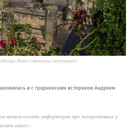
ладбище. Фото Светланы Нестеренко
акомилась и с гродненским историком Андреем
ом начала искать информацию про похороненных и
исать книгу».