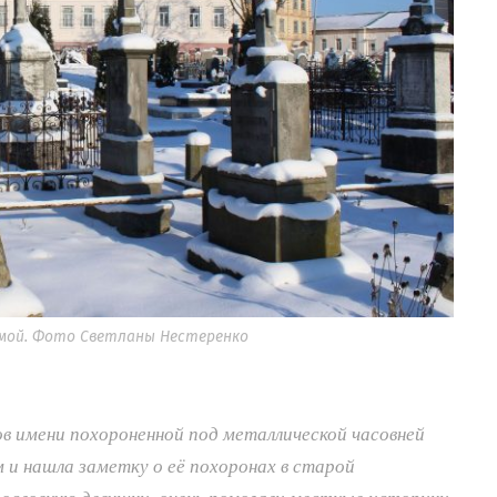
имой. Фото Светланы Нестеренко
ов имени похороненной под металлической часовней
 и нашла заметку о её похоронах в старой