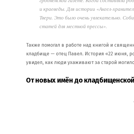
гродненской газете. Когда составляла ро
и краеведы. Для истории «Ангел-хранитель
Твери. Это было очень увлекательно. Соби
статей для местной прессы».
Также помогал в работе над книгой и свяще
кладбище — отец Павел. История «22 июня, ро
увидел, как люди ухаживают за старой могило
От новых имён до кладбищенско