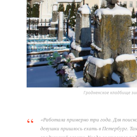
Гродненское кладбище з
«Работала примерно три года. Для поиск
девушки пришлось ехать в Петербург. Там