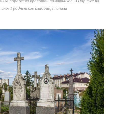
 была поражена красотой памятников. В Париже на
тило! Гродненское кладбище начала