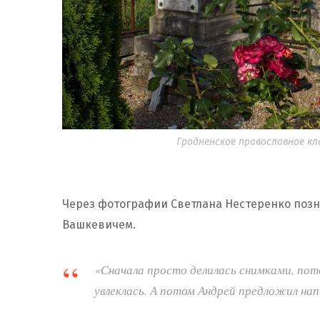
Гродненское православное к
Через фотографии Светлана Нестеренко позн
Вашкевичем.
«Сначала просто делилась снимками, пот
увлеклась. А потом Андрей предложил нап