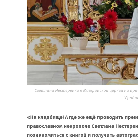
Светлана Нестеренко в Марфинской церкви на пра
"Гродн
«На кладбище! А где же ещё проводить през
православном некрополе Светлана Нестерен
познакомиться с книгой и получить автограф