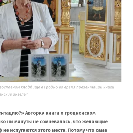
вославном кладбище в Гродно во время презентации книги
енские ангелы"
ентацию?» Авторка книги о гродненском
ко ни минуты не сомневалась, что желающие
 не испугаются этого места. Потому что сама