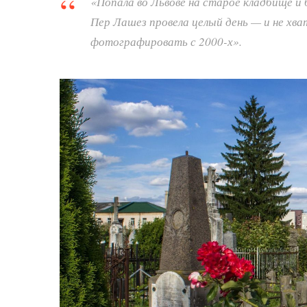
«Попала во Львове на старое кладбище и
Пер Лашез провела целый день — и не хва
фотографировать с 2000-х».