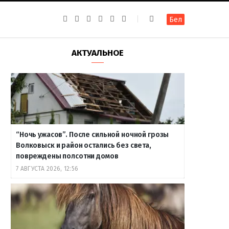
F
I
T
R
Y
В
Бел
a
n
e
S
o
к
c
s
l
S
u
о
e
t
e
T
н
b
a
g
u
т
АКТУАЛЬНОЕ
o
g
r
b
а
o
r
a
e
к
k
a
m
т
m
е
“Ночь ужасов”. После сильной ночной грозы
Волковыск и район остались без света,
повреждены полсотни домов
7 АВГУСТА 2026, 12:56