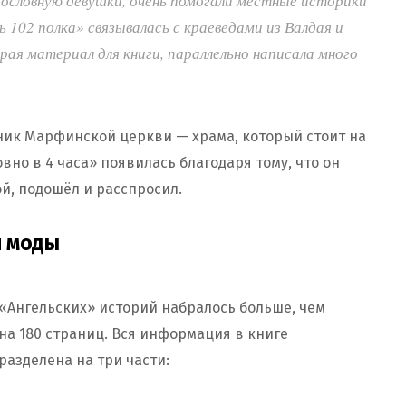
дословную девушки, очень помогали местные историки
 102 полка» связывалась с краеведами из Валдая и
рая материал для книги, параллельно написала много
нник Марфинской церкви — храма, который стоит на
вно в 4 часа» появилась благодаря тому, что он
й, подошёл и расспросил.
й моды
«Ангельских» историй набралось больше, чем
на 180 страниц. Вся информация в книге
разделена на три части: