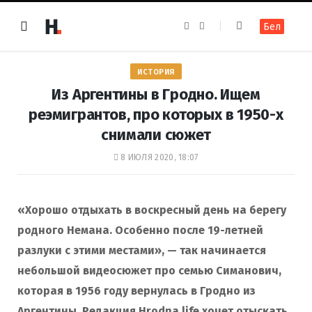
F
I
Бел
a
n
c
s
e
t
b
a
o
g
ИСТОРИЯ
o
r
k
a
Из Аргентины в Гродно. Ищем
m
реэмигрантов, про которых в 1950-х
снимали сюжет
8 ИЮЛЯ 2020, 18:07
«Хорошо отдыхать в воскресный день на берегу
родного Немана. Особенно после 19-летней
разлуки с этими местами», — так начинается
небольшой видеосюжет про семью Симанович,
которая в 1956 году вернулась в Гродно из
Аргентины. Редакция Hrodna.life хочет отыскать