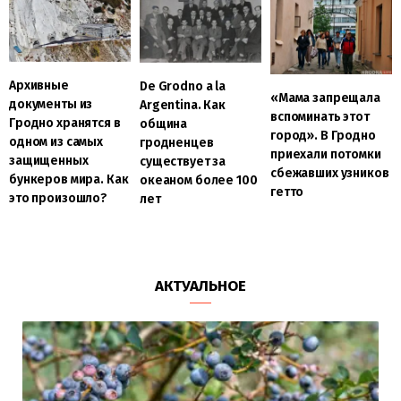
Архивные
De Grodno a la
«Мама запрещала
документы из
Argentina. Как
вспоминать этот
Гродно хранятся в
община
город». В Гродно
одном из самых
гродненцев
приехали потомки
защищенных
существует за
сбежавших узников
бункеров мира. Как
океаном более 100
гетто
это произошло?
лет
АКТУАЛЬНОЕ