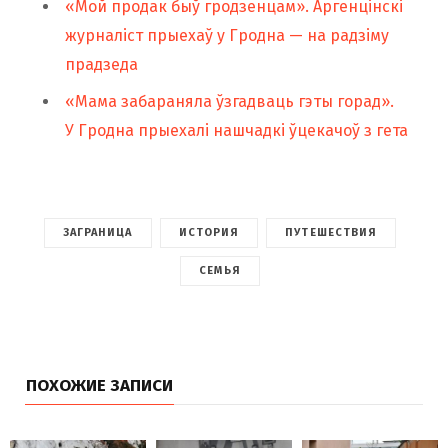
«Мой продак быў гродзенцам». Аргенцінскі
журналіст прыехаў у Гродна — на радзіму
прадзеда
«Мама забараняла ўзгадваць гэты горад».
У Гродна прыехалі нашчадкі ўцекачоў з гета
ЗАГРАНИЦА
ИСТОРИЯ
ПУТЕШЕСТВИЯ
СЕМЬЯ
ПОХОЖИЕ ЗАПИСИ