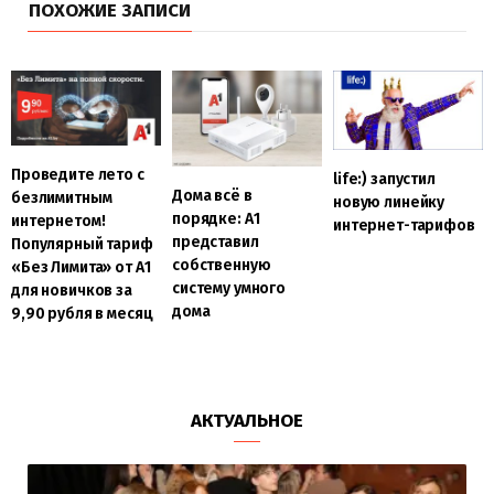
ПОХОЖИЕ ЗАПИСИ
Проведите лето с
life:) запустил
Дома всё в
безлимитным
новую линейку
порядке: А1
интернетом!
интернет-тарифов
представил
Популярный тариф
собственную
«Без Лимита» от А1
систему умного
для новичков за
дома
9,90 рубля в месяц
АКТУАЛЬНОЕ