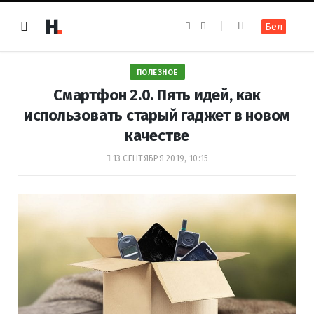
F
I
Бел
a
n
c
s
e
t
b
a
o
g
ПОЛЕЗНОЕ
o
r
k
a
Смартфон 2.0. Пять идей, как
m
использовать старый гаджет в новом
качестве
13 СЕНТЯБРЯ 2019, 10:15