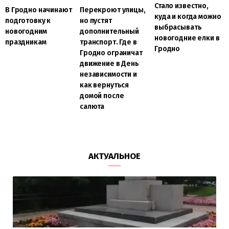
Стало известно,
В Гродно начинают
Перекроют улицы,
куда и когда можно
подготовку к
но пустят
выбрасывать
новогодним
дополнительный
новогодние елки в
праздникам
транспорт. Где в
Гродно
Гродно ограничат
движение в День
независимости и
как вернуться
домой после
салюта
АКТУАЛЬНОЕ