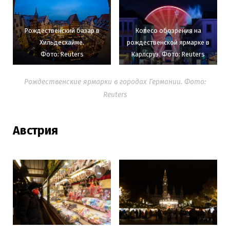
Рождественский базар в
Колесо обозрения на
Хильдесхайме.
рождественской ярмарке в
Фото: Reuters
Карлсруэ. Фото: Reuters
Рождественские ярмарки в городах Германии. Фото:
Reuters
Австрия