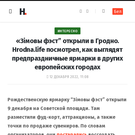
F
I
Бел
a
n
c
s
e
t
b
a
o
g
ИНТЕРЕСНО
o
r
k
a
«Зімовы фэст” открыли в Гродно.
m
Hrodna.life посмотрел, как выглядят
предпраздничные ярмарки в других
европейских городах
12 ДЕКАБРЯ 2022, 11:08
Рождественскую ярмарку “Зімовы фэст” открыли
9 декабря на Советской площади. Там
разместили фуд-корт, аттракционы, а также
точки по продаже сувениров. По словам
организаторов, они
постарались
воссоздать