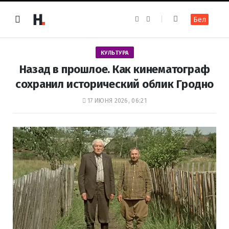
F
I
Бел
a
n
c
s
e
t
b
a
o
g
КУЛЬТУРА
o
r
k
a
Назад в прошлое. Как кинематограф
m
сохранил исторический облик Гродно
17 ИЮНЯ 2026, 06:21