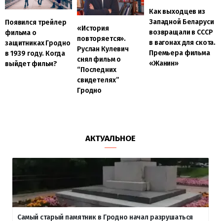
Как выходцев из
Западной Беларуси
Появился трейлер
«История
возвращали в СССР
фильма о
повторяется».
в вагонах для скота.
защитниках Гродно
Руслан Кулевич
Премьера фильма
в 1939 году. Когда
снял фильм о
«Жанин»
выйдет фильм?
“Последних
свидетелях”
Гродно
АКТУАЛЬНОЕ
Самый старый памятник в Гродно начал разрушаться