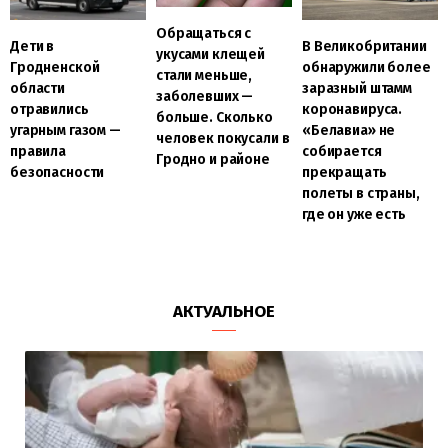
Обращаться с
Дети в
В Великобритании
укусами клещей
Гродненской
обнаружили более
стали меньше,
области
заразный штамм
заболевших —
отравились
коронавируса.
больше. Сколько
угарным газом —
«Белавиа» не
человек покусали в
правила
собирается
Гродно и районе
безопасности
прекращать
полеты в страны,
где он уже есть
АКТУАЛЬНОЕ