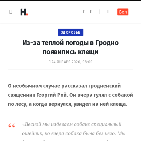
F
I
Бел
a
n
c
s
e
t
b
a
o
g
ЗДОРОВЬЕ
o
r
k
a
Из-за теплой погоды в Гродно
m
появились клещи
24 ЯНВАРЯ 2020, 08:00
О необычном случае рассказал гродненский
священник Георгий Рой. Он вчера гулял с собакой
по лесу, а когда вернулся, увидел на ней клеща.
«Весной мы надеваем собаке специальный
ошейник, но вчера собака была без него. Мы