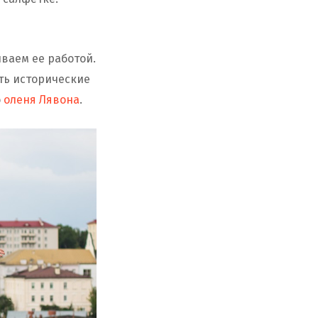
ваем ее работой.
ать исторические
о
оленя Лявона
.