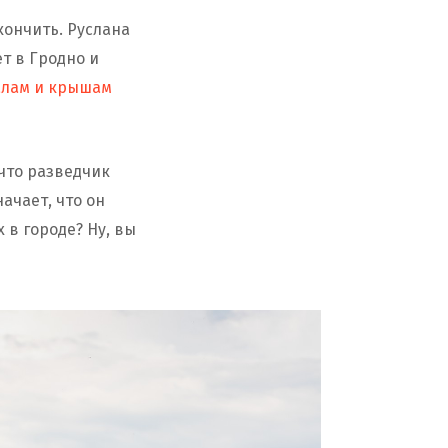
кончить. Руслана
т в Гродно и
алам и крышам
что разведчик
ачает, что он
 в городе? Ну, вы