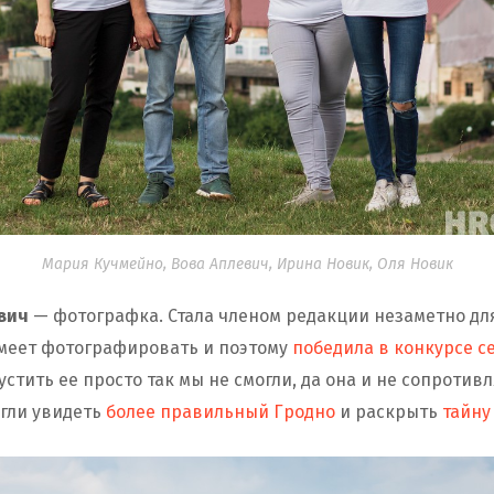
Мария Кучмейно, Вова Аплевич, Ирина Новик, Оля Новик
вич
— фотографка. Стала членом редакции незаметно для
меет фотографировать и поэтому
победила в конкурсе с
пустить ее просто так мы не смогли, да она и не сопротив
гли увидеть
более правильный Гродно
и раскрыть
тайну