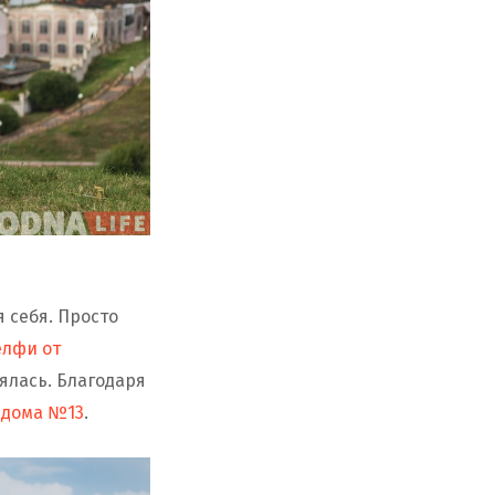
 себя. Просто
елфи от
лялась. Благодаря
 дома №13
.