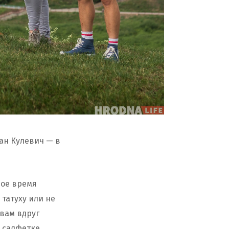
ан Кулевич — в
рое время
татуху или не
вам вдруг
 салфетке.