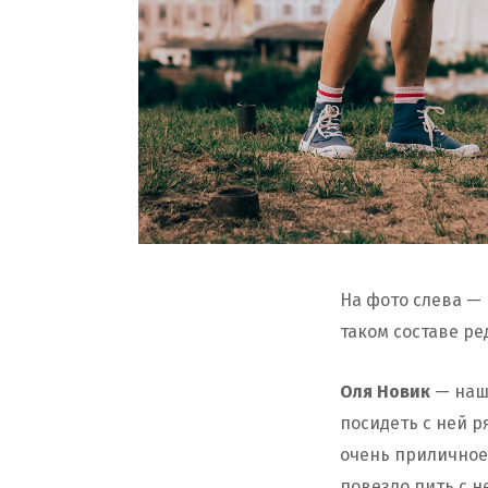
На фото слева — 
таком составе ре
Оля Новик
— наша
посидеть с ней р
очень приличное
повезло пить с н