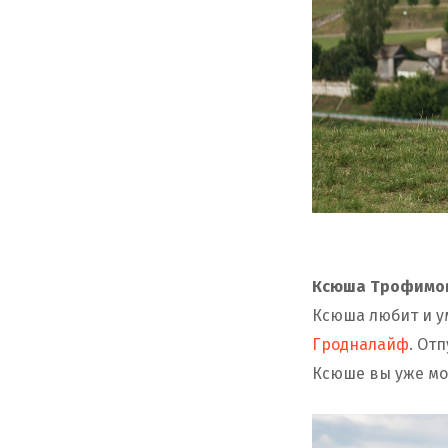
Ксюша Трофимо
Ксюша любит и у
Гродналайф
. От
Ксюше вы уже мо