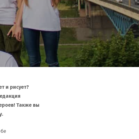
ет и рисует?
редакция
ероев! Также вы
у.