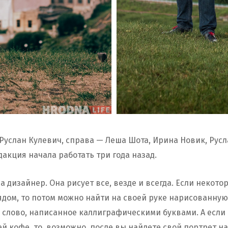
Руслан Кулевич, справа — Леша Шота, Ирина Новик, Русл
дакция начала работать три года назад.
 дизайнер. Она рисует все, везде и всегда. Если некото
ядом, то потом можно найти на своей руке нарисованную 
 слово, написанное каллиграфическими буквами. А если 
ей кофе, то, возможно, после вы найдете свой портрет на