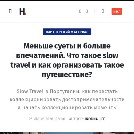
F
I
Бел
a
n
c
s
e
t
b
a
o
g
ПАРТНЕРСКИЙ МАТЕРИАЛ
o
r
k
a
m
Меньше суеты и больше
впечатлений. Что такое slow
travel и как организовать такое
путешествие?
Slow Travel в Португалии: как перестать
коллекционировать достопримечательности
и начать коллекционировать моменты
25 ИЮНЯ 2026, 08:00
AUTHOR:
HRODNA.LIFE