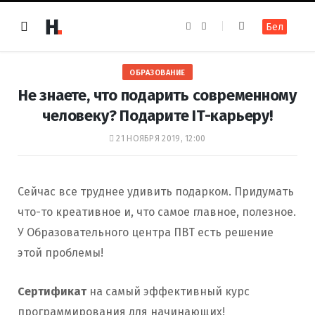
F
I
Бел
a
n
c
s
e
t
b
a
o
g
ОБРАЗОВАНИЕ
o
r
k
a
Не знаете, что подарить современному
m
человеку? Подарите IT-карьеру!
21 НОЯБРЯ 2019, 12:00
Сейчас все труднее удивить подарком. Придумать
что-то креативное и, что самое главное, полезное.
У Образовательного центра ПВТ есть решение
этой проблемы!
Сертификат
на самый эффективный курс
программирования для начинающих!