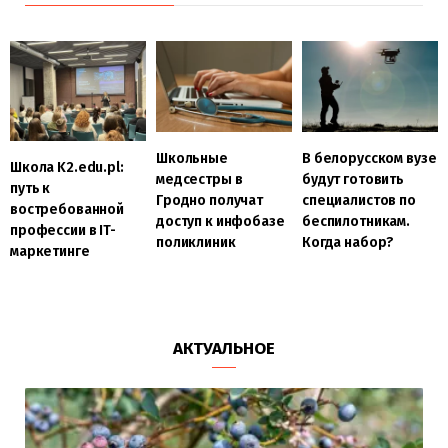
Школьные
В белорусском вузе
Школа K2.edu.pl:
медсестры в
будут готовить
путь к
Гродно получат
специалистов по
востребованной
доступ к инфобазе
беспилотникам.
профессии в IT-
поликлиник
Когда набор?
маркетинге
АКТУАЛЬНОЕ