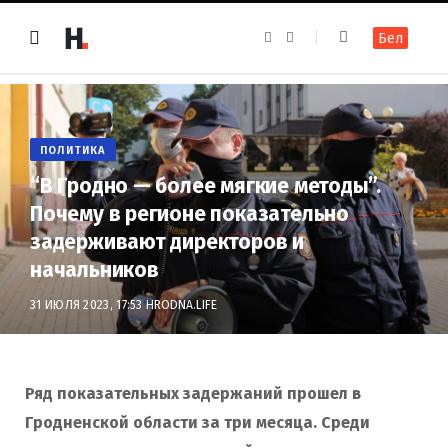
F
I
Бел
a
n
c
s
e
t
b
a
o
g
o
r
k
a
m
ПОЛИТИКА
“В Гродно — более мягкие методы”.
Почему в регионе показательно
задерживают директоров и
начальников
31 ИЮЛЯ 2023, 17:53
HRODNA.LIFE
Ряд показательных задержаний прошел в
Гродненской области за три месяца. Среди