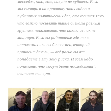
месседж, что, вот, никуда не суйтесь. Если
мы смотрим на практику этих видео и
публичных политических дел, становится ясно,
что важно посылать такие сигналы разным
группам, показывать, что никто из них не
защищен. Если вы работаете где-то в
исполкомах или вы бизнесмен, который
приносит деньги, — всё равно вы все
попадаете в эту зону риска. И всем надо
понимать, что могут быть последствия”, —
считает эксперт.