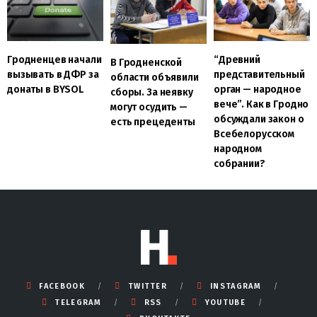
Гродненцев начали
“Древний
В Гродненской
вызывать в ДФР за
представительный
области объявили
донаты в BYSOL
орган — народное
сборы. За неявку
вече”. Как в Гродно
могут осудить —
обсуждали закон о
есть прецеденты
Всебелорусском
народном
собрании?
FACEBOOK
TWITTER
INSTAGRAM
TELEGRAM
RSS
YOUTUBE