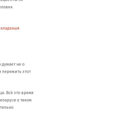
еловек
 складаныя
о думает не о
и пережить этот
ца. Всё это время
еларуси о таком
ательно