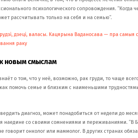
сионального психологического сопровождения. “Когда ч
ожет рассчитывать только на себя и на семью”.
рудзі, дзеці, валасы. Кацярына Ваданосава — пра самыя
вання раку
ь к новым смыслам
наёт о том, что у неё, возможно, рак груди, то чаще всег
, как помочь семье и близким с наименьшими трудностям
твердить диагноз, может понадобиться от недели до меся
я наедине со своими сомнениями и переживаниями. “В Б
 говорит онколог или маммолог. В других странах обяз