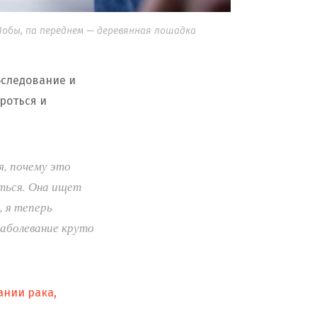
Шобы, па переднем — деревянная лошадка
бследование и
ороться и
я, почему это
иться. Она ищет
, я теперь
заболевание круто
ании рака,