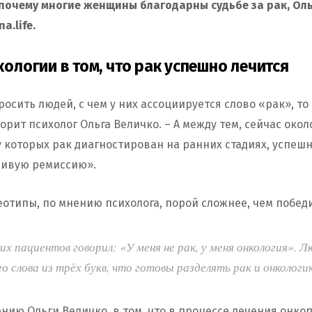
почему многие женщины благодарны судьбе за рак, Ол
a.life.
ологии в том, что рак успешно лечится
росить людей, с чем у них ассоциируется слово «рак», то
ворит психолог Ольга Величко. – А между тем, сейчас око
у которых рак диагностирован на ранних стадиях, успеш
йчивую ремиссию».
отипы, по мнению психолога, порой сложнее, чем победи
их пациентов говорил: «У меня не рак, у меня онкология». 
о слова из трёх букв, что готовы разделять рак и онкологи
нию Ольги Величко, в том, что в процессе лечения онко