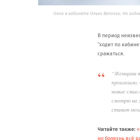
Окно в кабинете Ольги Велички. На зад
В период неизве
“ходит по кабине
сражаться.
“Женщина в
произошло, 
новые смысл
смотрю на ж
ставит моз
Читайте также:
«
но болезнь всё 