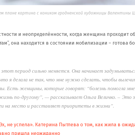
нем плане картина с коником гродненской художницы Валентины 
стности и неопределённости, когда женщина проходит о
там”, она находится в состоянии мобилизации – готова б
 этот период сильно меняется. Она начинает задумыватьс
что я делала не так, что мне нужно сделать, чтобы вылеч
ы. Есть женщины, которые говорят: “болезнь помогла мне
изнь по-другому”, — рассказывает Ольга Величко. – Это 
ги на место и расставляет приоритеты в жизни”.
Эх, не успела». Катерина Пытлева о том, как жила в ожид
равно пришла неожиданно