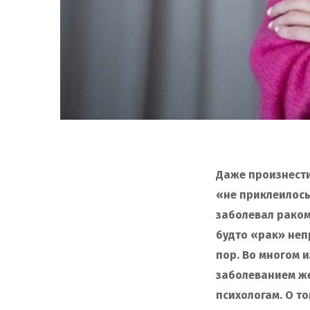
Даже произнести
«не приклеилось
заболевал раком,
будто «рак» неп
пор. Во многом 
заболеванием же
психологам. О то