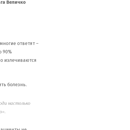
ьга Величко
 многие ответят –
ло 90%
но излечиваются
ть болезнь.
Люди настолько
ю».
пациенты не