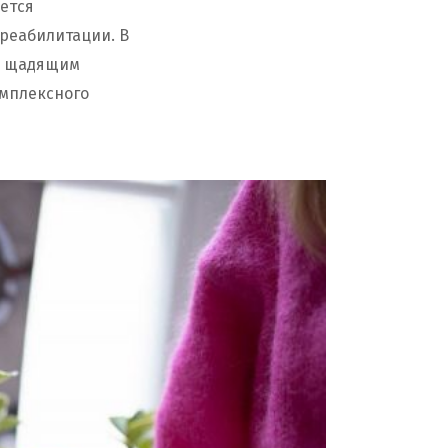
ается
реабилитации. В
ее щадящим
омплексного