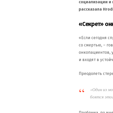
социализации и 
рассказала Hrodn
«Секрет» онк
«Если сегодня сп
со смертью, – го
онкопациентов, 
и входят в усто
Преодолеть стере
«Один из мо
боятся этог
Проблема, по мне