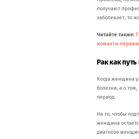
получают профес
заболевает, то м
Читайте также:
Г
моманты перажы
Рак как пут
Когда женщина уз
болезни, а о том
период.
На то, чтобы под
женщина остаётс
диагнозе женщине