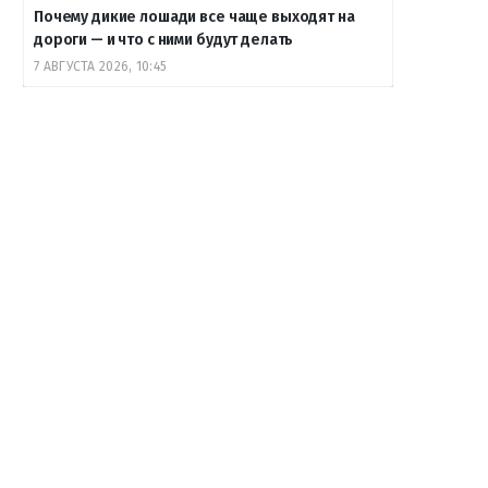
Почему дикие лошади все чаще выходят на
дороги — и что с ними будут делать
7 АВГУСТА 2026, 10:45