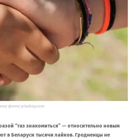
ое фото pixabay.com
разой “газ знакомиться” — относительно новым
т в Беларуси тысячи лайков. Гродненцы не