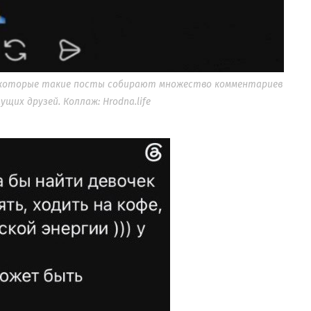
 Некоторые такие посты собирают множество комментариев
щих друзей. Коллаж: Hrodna.life