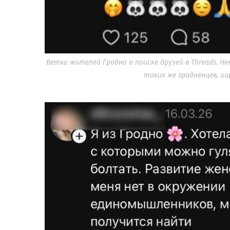
Ветки жителей Гродно о поиске друзей в Threads.
таких же гродненцев, ищу