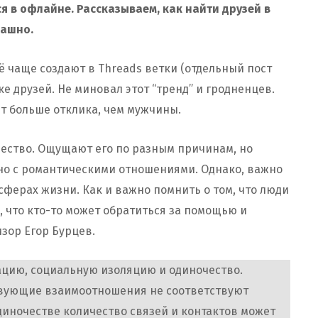
я в офлайне. Рассказываем, как найти друзей в
рашно.
ё чаще создают в Threads ветки (отдельный пост
ске друзей. Не миновал этот “тренд” и гродненцев.
т больше отклика, чем мужчины.
ество. Ощущают его по разным причинам, но
но с романтическими отношениями. Однако, важно
сферах жизни. Как и важно помнить о том, что люди
о, что кто-то может обратиться за помощью и
зор Егор Бурцев.
цию, социальную изоляцию и одиночество.
ствующие взаимоотношения не соответствуют
диночестве количество связей и контактов может