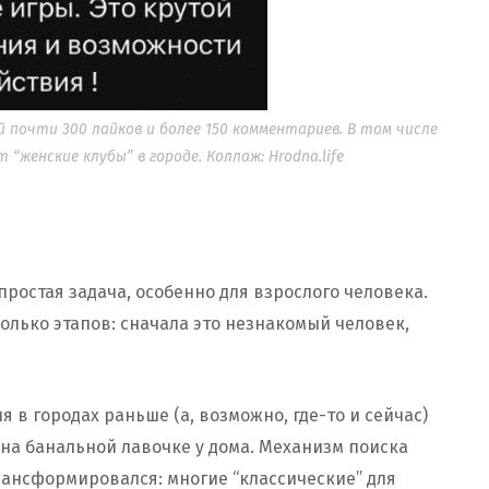
й почти 300 лайков и более 150 комментариев. В том числе
“женские клубы” в городе. Коллаж: Hrodna.life
 простая задача, особенно для взрослого человека.
олько этапов: сначала это незнакомый человек,
 в городах раньше (а, возможно, где-то и сейчас)
на банальной лавочке у дома. Механизм поиска
ансформировался: многие “классические” для