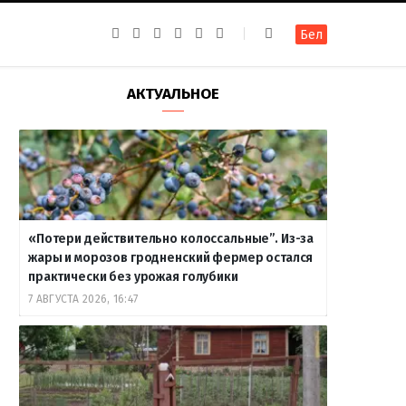
F
I
T
R
Y
В
Бел
a
n
e
S
o
к
c
s
l
S
u
о
e
t
e
T
н
b
a
g
u
т
АКТУАЛЬНОЕ
o
g
r
b
а
o
r
a
e
к
k
a
m
т
m
е
«Потери действительно колоссальные”. Из-за
жары и морозов гродненский фермер остался
практически без урожая голубики
7 АВГУСТА 2026, 16:47