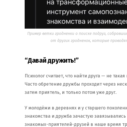
Пример ветки гродненки о поиске подруг, собравши
от других гродненок, которые проводят 
“Давай дружить!”
Психолог считает, что найти друга — не такая
Часто обретение дружбы проходит через неск
затем приятель, и только потом уже друг.
У молодёжи в деревнях и у старшего поколения
знакомства и дружба зачастую завязывались 
знакомых-приятелей-друзей в наше время тр