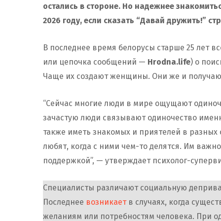
остались в стороне. Но надежнее знакомитьс
2026 году, если сказать “Давай дружить!” ст
В последнее время белорусы старше 25 лет вс
или цепочка сообщений —
Hrodna.life
) о пои
Чаще их создают женщины. Они же и получаю
“Сейчас многие люди в мире ощущают одиноч
зачастую люди связывают одиночество имен
также иметь знакомых и приятелей в разных 
любят, когда с ними чем-то делятся. Им важн
поддержкой”, — утверждает психолог-суперви
Специалисты различают социальную деприва
Последнее
возникает
в случаях, когда суще
желаниям или потребностям человека. При о