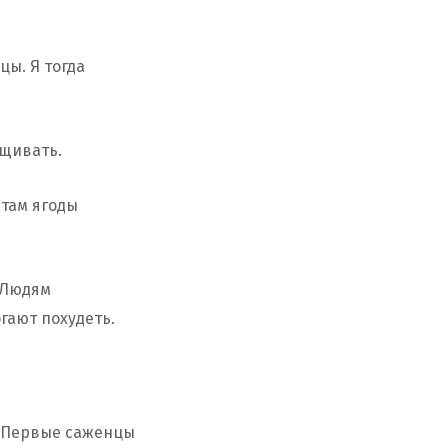
цы. Я тогда
ащивать.
 там ягоды
 Людям
огают похудеть.
. Первые саженцы