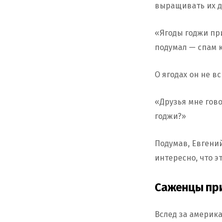
выращивать их д
«Ягоды годжи при
подумал — спам 
О ягодах он не в
«Друзья мне гово
годжи?»
Подумав, Евгени
интересно, что э
Саженцы при
Вслед за америк