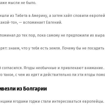
аже мысли не было.
шли из Тибета в Америку, а затем хайп словили европей
какой-то», — вспоминает Евгений.
споминал до тех пор, пока самому не предложили их выр
рят: знаем, что у тебя есть земля. Почему бы не посадить
й согласился. Ягоды необычные и привлекают внимание.
то такое, с чем их едят и действительно ли эти ягоды пом
везли из Болгарии
анцами ягодами годжи стали интересоваться европейцы