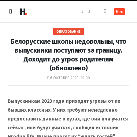
F
I
Бел
a
n
c
s
e
t
b
a
o
g
ОБРАЗОВАНИЕ
o
r
k
a
Белорусские школы недовольны, что
m
выпускники поступают за границу.
Доходит до угроз родителям
(обновлено)
6 ОКТЯБРЯ 2023, 19:00
Выпускникам 2023 года приходят угрозы от их
бывших классных. У них требуют немедленно
предоставить данные о вузах, где они или учатся
сейчас, или будут учиться, сообщил источник
Hrodna.life. Иначе просят их “ждать гостей”.