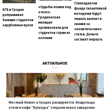
Стипендиатов
«Судьбы пошли под
фонда талантливой
КГБ в Гродно
откос».
молодежи будут
допрашивал
Гродненская
лишать выплат и
бывших студентов
милиция
звания за
зарубежных вузов
организовала для
«политические»
студентов стрим из
статьи. Деньги
колонии
заставят вернуть
АКТУАЛЬНОЕ
Местный бизнес в Гродно расширяется. Владельцы
отеля и кафе “Культура” открыли новое заведение