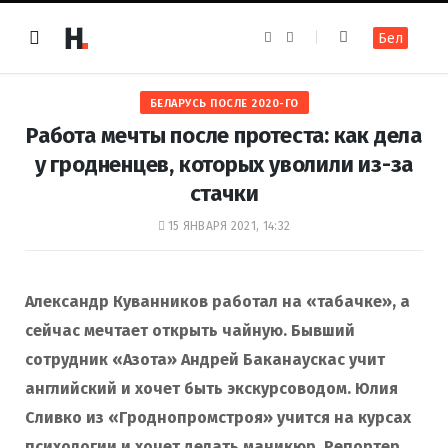
F
I
Бел
a
n
c
s
e
t
b
a
o
g
БЕЛАРУСЬ ПОСЛЕ 2020-ГО
o
r
k
a
Работа мечты после протеста: как дела
m
у гродненцев, которых уволили из-за
стачки
15 ЯНВАРЯ 2021, 14:32
Александр Куванников работал на «табачке», а
сейчас мечтает открыть чайную. Бывший
сотрудник «Азота» Андрей Баканаускас учит
английский и хочет быть экскурсоводом. Юлия
Сливко из «Гроднопромстроя» учится на курсах
психологии и хочет делать маникюр. Репортер