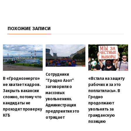
ПОХОЖИЕ ЗАПИСИ
Сотрудники
В «Гродноэнерго»
«Встала на защиту
“Гродно Азот”
не хватает кадров.
рабочих и за это
заговорили о
Закрыть вакансии
поплатилась». В
массовых
сложно, потому что
Гродно
увольнениях.
кандидаты не
продолжают
Администрация
проходят проверку
увольнять за
предприятия это
КГБ
гражданскую
отрицает
позицию