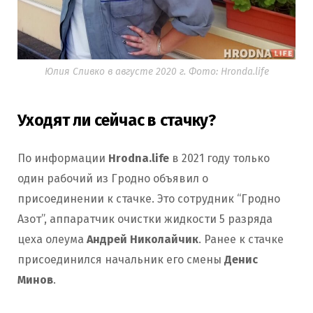
Юлия Сливко в августе 2020 г. Фото: Hronda.life
Уходят ли сейчас в стачку?
По информации
Hrodna.life
в 2021 году только
один рабочий из Гродно объявил о
присоединении к стачке. Это сотрудник “Гродно
Азот”, аппаратчик очистки жидкости 5 разряда
цеха олеума
Андрей Николайчик
. Ранее к стачке
присоединился начальник его смены
Денис
Минов
.