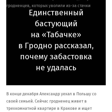
Единственный
бастующий
на «Табачке»
в Гродно рассказал,
почему забастовка
не удалась
В конце декабря Александр уехал в Польшу со
своей семьей. Сейчас гродненец живет в
трехкомнатной квартире в Кракове и ищет