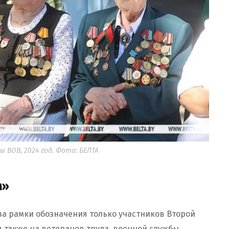
 ВОВ, 2024 год. Фото: БЕЛТА
м»
за рамки обозначения только участников Второй
я также на ветеранов труда, военной службы,