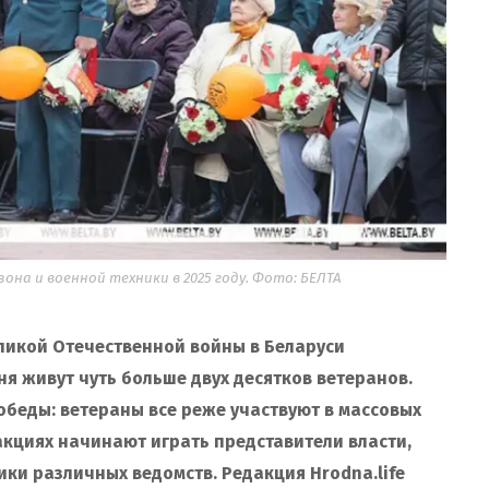
на и военной техники в 2025 году. Фото: БЕЛТА
еликой Отечественной войны в Беларуси
дня живут чуть больше двух десятков ветеранов.
беды: ветераны все реже участвуют в массовых
акциях начинают играть представители власти,
ки различных ведомств. Редакция Hrodna.life