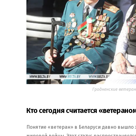
Гродненские ветераны
Кто сегодня считается «ветерано
Понятие «ветеран» в Беларуси давно вышло 
мировой войны. Этот статус распространяетс