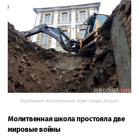
Фундамент молитвенного дома «Хевре Алших»
Молитвенная школа простояла две
мировые войны