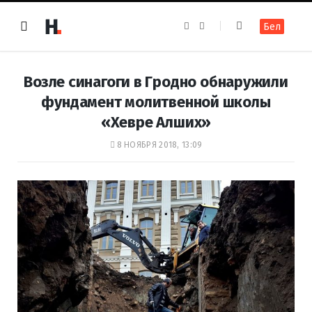
F
I
Бел
a
n
c
s
e
t
b
a
o
g
Возле синагоги в Гродно обнаружили
o
r
k
a
фундамент молитвенной школы
m
«Хевре Алших»
8 НОЯБРЯ 2018, 13:09