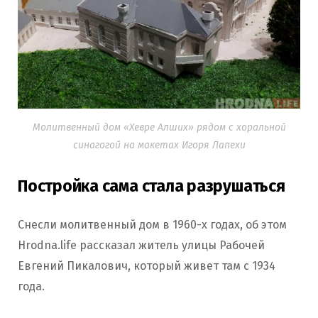
Молитвенный дом «Хевре Алших» рядом с хоральной
синагогой на макетах Игоря Лапехи
Постройка сама стала разрушаться
Снесли молитвенный дом в 1960-х годах, об этом
Hrodna.life рассказал житель улицы Рабочей
Евгений Пикалович, который живет там с 1934
года.