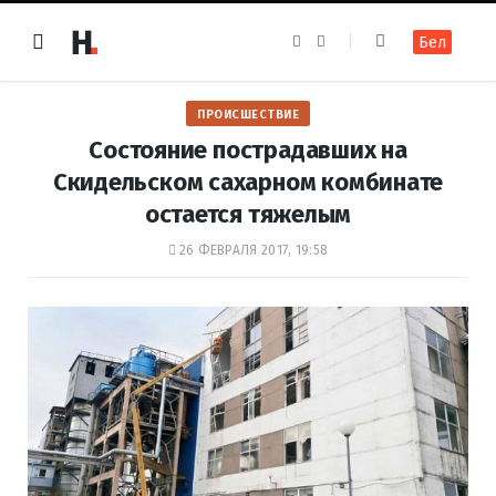
F
I
Бел
a
n
c
s
e
t
b
a
o
g
ПРОИСШЕСТВИЕ
o
r
k
a
Состояние пострадавших на
m
Скидельском сахарном комбинате
остается тяжелым
26 ФЕВРАЛЯ 2017, 19:58