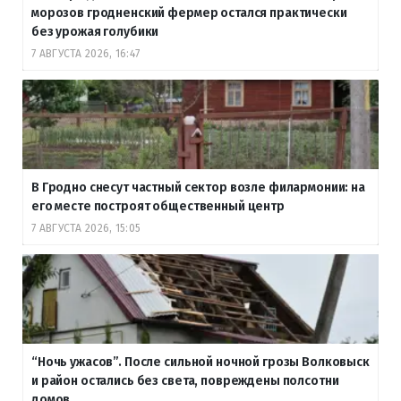
морозов гродненский фермер остался практически
без урожая голубики
7 АВГУСТА 2026, 16:47
В Гродно снесут частный сектор возле филармонии: на
его месте построят общественный центр
7 АВГУСТА 2026, 15:05
“Ночь ужасов”. После сильной ночной грозы Волковыск
и район остались без света, повреждены полсотни
домов