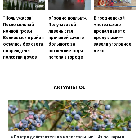
“Ночь ужасов”.
«Гродно поплыл».
В гродненской
После сильной
Получасовой
многоэтажке
ночной грозы
ливень стал
пропал пакет с
Волковыск и район
причиной самого
продуктами —
остались без света,
большого за
завели уголовное
повреждены
последние годы
дело
полсотни домов
потопа в городе
АКТУАЛЬНОЕ
«Потери действительно колоссальные”. Из-за жары и