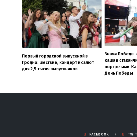
Знамя Победы 
Первый городской выпускной в
каша в стаканчи
Гродно: шествие, концерт и салют
портретами. Ка
для 2,5 тысяч выпускников
День Победы
FACEBOOK
TWI