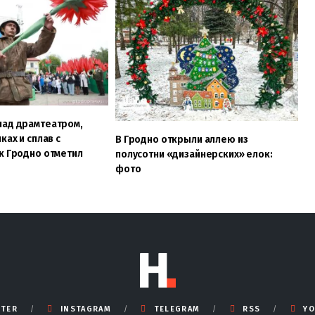
над драмтеатром,
ках и сплав с
В Гродно открыли аллею из
к Гродно отметил
полусотни «дизайнерских» елок:
фото
TTER
INSTAGRAM
TELEGRAM
RSS
YO