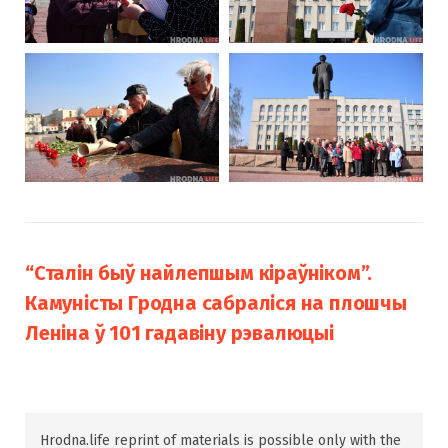
“Сталін быў найлепшым кіраўніком”.
Камуністы Гродна сабраліся на плошчы
Леніна ў 101 гадавіну рэвалюцыі
Hrodna.life reprint of materials is possible only with the