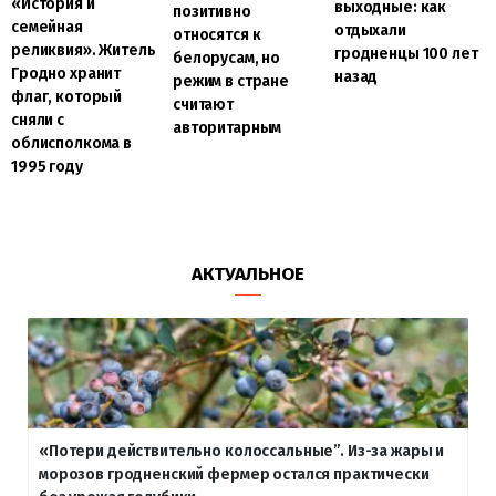
«История и
выходные: как
позитивно
семейная
отдыхали
относятся к
реликвия». Житель
гродненцы 100 лет
белорусам, но
Гродно хранит
назад
режим в стране
флаг, который
считают
сняли с
авторитарным
облисполкома в
1995 году
АКТУАЛЬНОЕ
«Потери действительно колоссальные”. Из-за жары и
морозов гродненский фермер остался практически