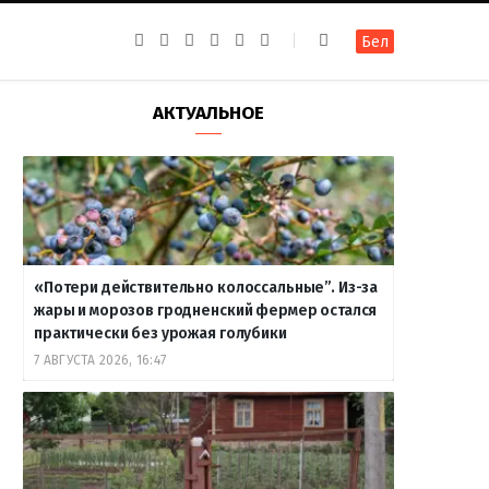
F
I
T
R
Y
В
Бел
a
n
e
S
o
к
c
s
l
S
u
о
e
t
e
T
н
b
a
g
u
т
АКТУАЛЬНОЕ
o
g
r
b
а
o
r
a
e
к
k
a
m
т
m
е
«Потери действительно колоссальные”. Из-за
жары и морозов гродненский фермер остался
практически без урожая голубики
7 АВГУСТА 2026, 16:47