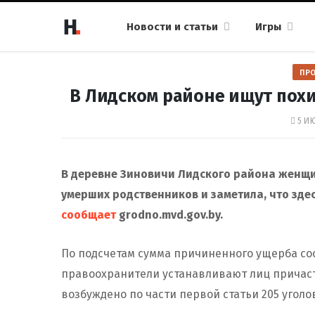
Новости и статьи
Игры
ПР
В Лидском районе ищут пох
5 ИЮ
В деревне Зиновичи Лидского района женщ
умерших родственников и заметила, что зде
сообщает
grodno.mvd.gov.by.
По подсчетам сумма причиненного ущерба со
правоохранители устанавливают лиц причаст
возбуждено по части первой статьи 205 уголо