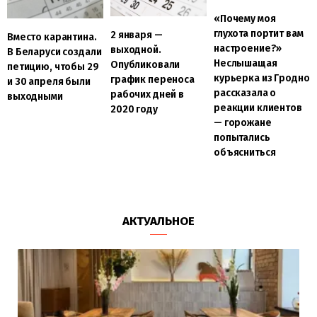
«Почему моя
глухота портит вам
2 января —
Вместо карантина.
настроение?»
выходной.
В Беларуси создали
Неслышащая
Опубликовали
петицию, чтобы 29
курьерка из Гродно
график переноса
и 30 апреля были
рассказала о
рабочих дней в
выходными
реакции клиентов
2020 году
— горожане
попытались
объясниться
АКТУАЛЬНОЕ