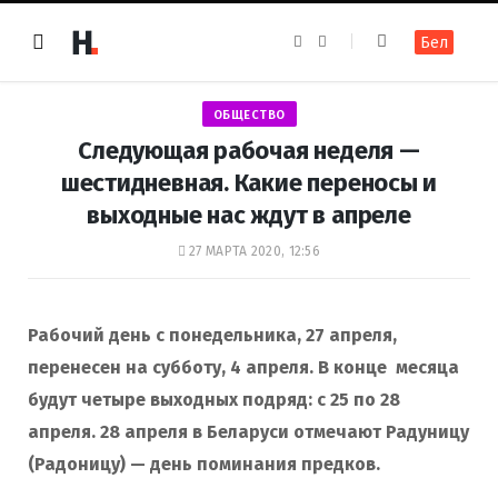
F
I
Бел
a
n
c
s
e
t
b
a
o
g
ОБЩЕСТВО
o
r
k
a
Следующая рабочая неделя —
m
шестидневная. Какие переносы и
выходные нас ждут в апреле
27 МАРТА 2020, 12:56
Рабочий день с понедельника, 27 апреля,
перенесен на субботу, 4 апреля. В конце месяца
будут четыре выходных подряд: с 25 по 28
апреля. 28 апреля в Беларуси отмечают Радуницу
(Радоницу) — день поминания предков.