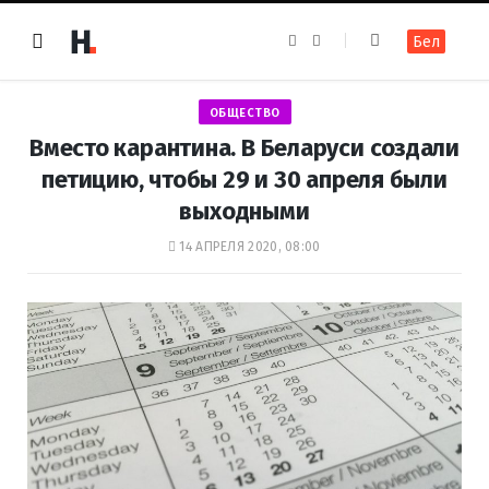
F
I
Бел
a
n
c
s
e
t
b
a
o
g
ОБЩЕСТВО
o
r
k
a
Вместо карантина. В Беларуси создали
m
петицию, чтобы 29 и 30 апреля были
выходными
14 АПРЕЛЯ 2020, 08:00