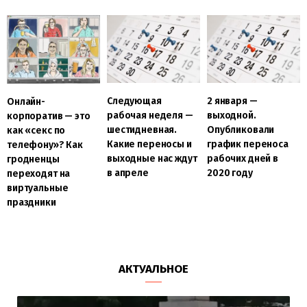
Следующая
2 января —
Онлайн-
рабочая неделя —
выходной.
корпоратив — это
шестидневная.
Опубликовали
как «секс по
Какие переносы и
график переноса
телефону»? Как
выходные нас ждут
рабочих дней в
гродненцы
в апреле
2020 году
переходят на
виртуальные
праздники
АКТУАЛЬНОЕ