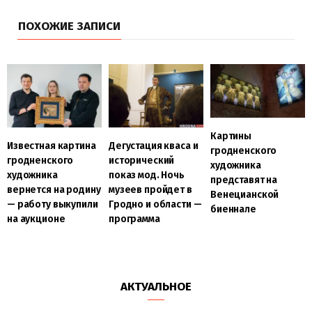
ПОХОЖИЕ ЗАПИСИ
Картины
Известная картина
Дегустация кваса и
гродненского
гродненского
исторический
художника
художника
показ мод. Ночь
представят на
вернется на родину
музеев пройдет в
Венецианской
— работу выкупили
Гродно и области —
биеннале
на аукционе
программа
АКТУАЛЬНОЕ