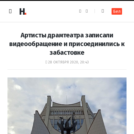
F
I
Бел
a
n
c
s
e
t
b
a
o
g
Артисты драмтеатра записали
o
r
k
a
видеообращение и присоединились к
m
забастовке
28 ОКТЯБРЯ 2020, 20:43