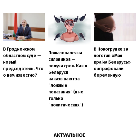
В Гродненском
В Новогрудке за
Пожаловался на
областном суде —
логотип «Мая
силовиков —
новый
краiна Беларусь»
получи срок. Как в
председатель. Что
оштрафовали
Беларуси
о нем известно?
беременную
наказывают за
“ложные
показания” (и не
только
“политических”)
АКТУАЛЬНОЕ