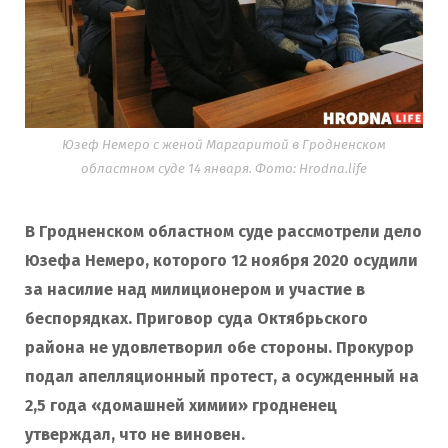
Юзеф Немеро с женой Маргаритой в Гродненском
областном суде 14 января. Фото: Hrodna.life
В Гродненском областном суде рассмотрели дело
Юзефа Немеро, которого 12 ноября 2020 осудили
за насилие над милиционером и участие в
беспорядках. Приговор суда Октябрьского
района не удовлетворил обе стороны. Прокурор
подал апелляционный протест, а осужденный на
2,5 года «домашней химии» гродненец
утверждал, что не виновен.