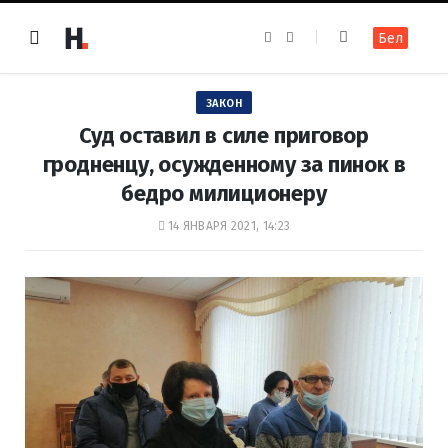
F
I
Бел
a
n
c
s
e
t
b
a
o
g
ЗАКОН
o
r
k
a
Суд оставил в силе приговор
m
гродненцу, осужденному за пинок в
бедро милиционеру
14 ЯНВАРЯ 2021, 14:23