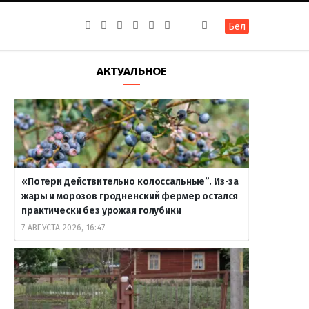
F
I
T
R
Y
В
Бел
a
n
e
S
o
к
c
s
l
S
u
о
e
t
e
T
н
b
a
g
u
т
АКТУАЛЬНОЕ
o
g
r
b
а
o
r
a
e
к
k
a
m
т
m
е
«Потери действительно колоссальные”. Из-за
жары и морозов гродненский фермер остался
практически без урожая голубики
7 АВГУСТА 2026, 16:47