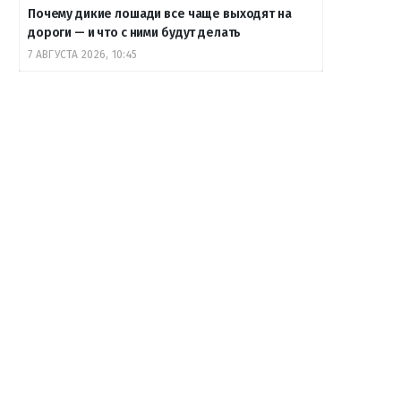
Почему дикие лошади все чаще выходят на
дороги — и что с ними будут делать
7 АВГУСТА 2026, 10:45