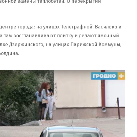
езонной замены теплосетей. О перекрытии
центре города: на улицах Телеграфной, Василька и
та там восстанавливают плитку и делают ямочный
улке Дзержинского, на улицах Парижской Коммуны,
Болдина.