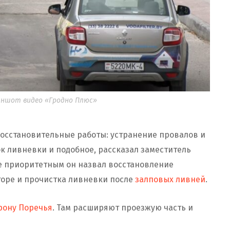
риншот видео «Гродно Плюс»
осстановительные работы: устранение провалов и
ок ливневки и подобное, рассказал заместитель
е приоритетным он назвал восстановление
торе и прочистка ливневки после
залповых ливней
.
рону Поречья
. Там расширяют проезжую часть и