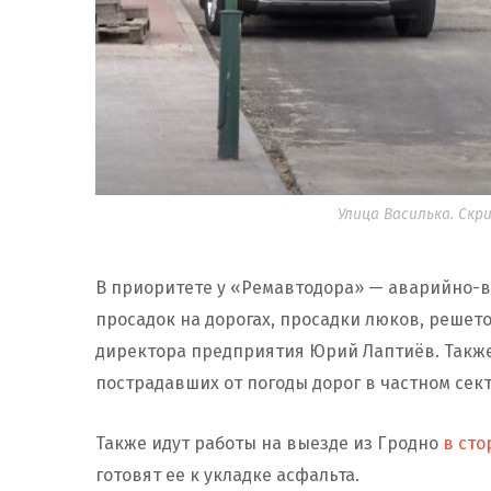
Улица Василька. Ск
В приоритете у «Ремавтодора» — аварийно-в
просадок на дорогах, просадки люков, решет
директора предприятия Юрий Лаптиёв. Такж
пострадавших от погоды дорог в частном сек
Также идут работы на выезде из Гродно
в сто
готовят ее к укладке асфальта.