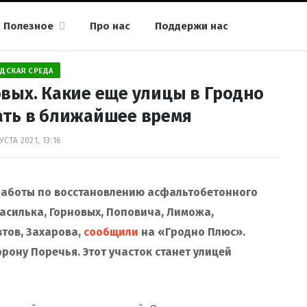
Полезное
Про нас
Поддержи нас
ДСКАЯ СРЕДА
овых. Какие еще улицы в Гродно
ать в ближайшее время
УСТА 2021, 13:16
работы по восстановлению асфальтобетонного
Василька, Горновых, Поповича, Лиможа,
тов, Захарова,
сообщили
на «Гродно Плюс».
рону Поречья. Этот участок станет улицей